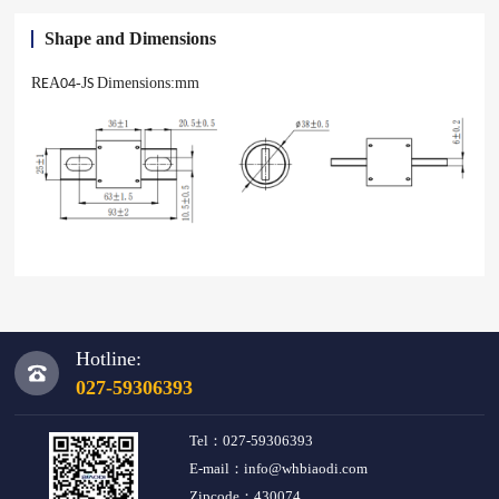
Shape and Dimensions
R
A
-J
Dimensions:mm
E
04
S
Hotline:
027-59306393
Tel：027-59306393
E-mail：info@whbiaodi.com
Zipcode：430074