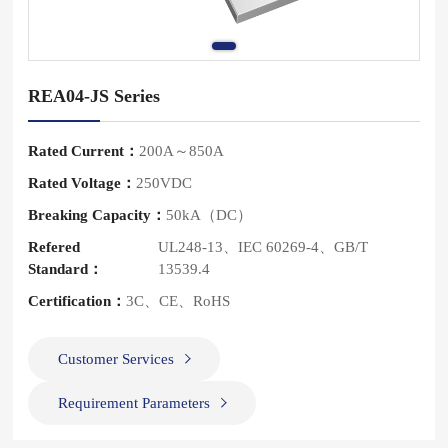
REA04-JS Series
Rated Current：
200A～850A
Rated Voltage：
250VDC
Breaking Capacity：
50kA（DC）
Refered
UL248-13、IEC 60269-4、GB/T
Standard：
13539.4
Certification：
3C、CE、RoHS
Customer Services
Requirement Parameters