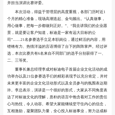
并担当演讲比赛评委。
本次活动，得益于管理层的高度重视，各部门历时近1
个月的精心准备，现场高潮迭起、金句频出。“认真做事，
用心做事，把每一步都做到正好。”、“我去讲我们的企业愿
景，就是要让客户知道，标迪是一家有远大目标的公
司”……21名参赛选手立足本职岗位，通过鲜活的内容，用
铿锵有力、热情洋溢的言语博得了台下的阵阵掌声。经过评
选，本次比赛共有6名来自不同部门的选手分别获得了一、
二、三等奖。
董事长兼总经理李成对标迪电子首届企业文化活动的成
功举办以及21位参赛选手们的精彩表现予以充分肯定，并对
未来更丰富的企业文化活动形式以及全员参与的氛围表达期
许。李总表示，演讲是一个很好的形式，大家从不同角度表
达了对标迪文化的理解，质朴的语言中饱含着对工作的责任
心与热忱，令人动容。希望大家能继续坚守住内心的信念，
互相激励，凝聚团队力量，全心投入标迪事业，努力达成标